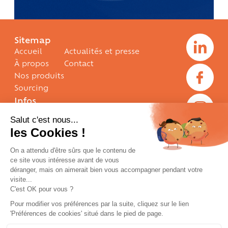
Sitemap
Accueil
Actualités et presse
À propos
Contact
Nos produits
Sourcing
Infos
+ 33 2 51 70 63 63
info@gelpeche.fr