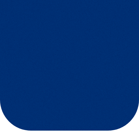
Préservation des
ressources
halieutiques
Protection des
milieux
naturels
Courtes durées des
traits
de chalutage
Triage et calibrage à
la main