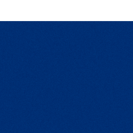
Céphalopodes et mollusques
Encornet géant / Seiche / Poulpe /
Noix de St-Jacques
Origines :
Pérou / Sénégal / Maroc /
Mauritanie
Voir plus